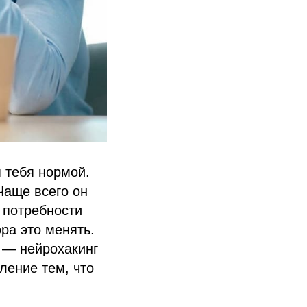
я тебя нормой.
Чаще всего он
о потребности
ра это менять.
 — нейрохакинг
ление тем, что