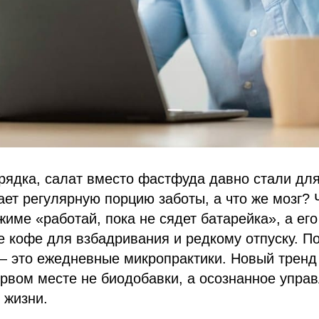
арядка, салат вместо фастфуда давно стали дл
ает регулярную порцию заботы, а что же мозг? 
жиме «работай, пока не сядет батарейка», а ег
е кофе для взбадривания и редкому отпуску. По
— это ежедневные микропрактики. Новый тренд
первом месте не биодобавки, а осознанное управ
 жизни.