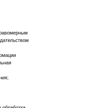
еправомерным
одательством
ормации
льная
ния;
у обработки