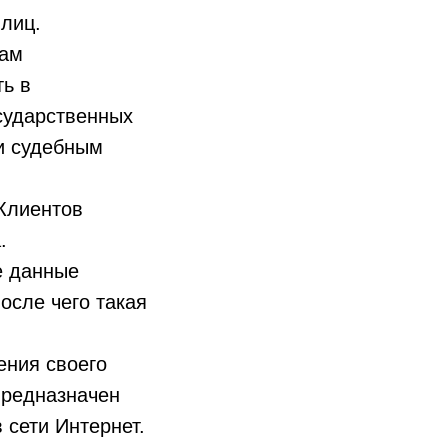
 лиц.
цам
ть в
сударственных
и судебным
 Клиентов
.
е данные
осле чего такая
ения своего
предназначен
 сети Интернет.