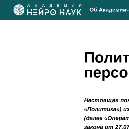
Об Академии
Полит
перс
Настоящая пол
«Политика») и
(далее «Операт
закона от 27.0