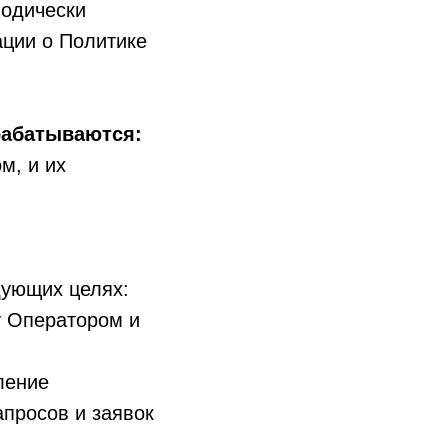
иодически
ации о Политике
рабатываются:
м, и их
дующих целях:
у Оператором и
ление
апросов и заявок