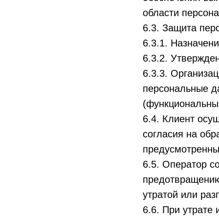
области персон
6.3. Защита пер
6.3.1. Назначен
6.3.2. Утвержде
6.3.3. Организа
персональные да
(функциональны
6.4. Клиент осу
согласия на обр
предусмотренны
6.5. Оператор с
предотвращению
утратой или ра
6.6. При утрат