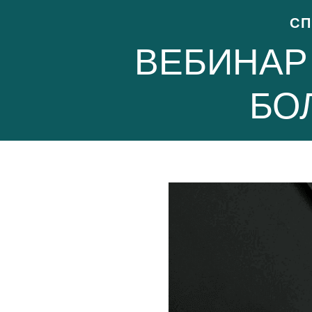
СП
ВЕБИНАР 
БО