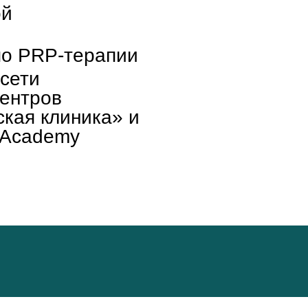
ой
по PRP-терапии
сети
центров
кая клиника» и
 Academy