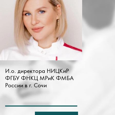
И.о. директора НИЦКиР
ФГБУ ФНКЦ МРиК ФМБА
России в г. Сочи